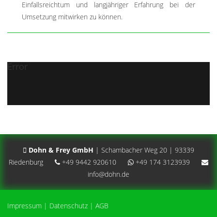
Einfallsreichtum und langjähriger Erfahrung bei der
Umsetzung mitwirken zu können.
Error
Dohn & Frey GmbH
| Schambacher Weg 20 | 93339
Riedenburg
+49 9442 920610
+49 174 3123939
info@dohn.de
Impressum
|
Datenschutz
|
AGB